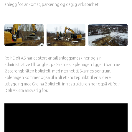
anlegg for ankomst, parkering og daglig virksomhet.
Rolf Døli AS har et stort antall anleggsmaskiner og sin
administrative tilhørighet på Skarnes. Eplehagen ligger i bånn av
Østerengbråten boligfelt, med nærhet til Skarnes sentrum.
Eplehagen kommer også til å bli et knutepunkt til en videre
utbygging mot Greina Boligfelt. Infrastrukturen her også vil Rolf
Døli AS stå ansvarlig for.