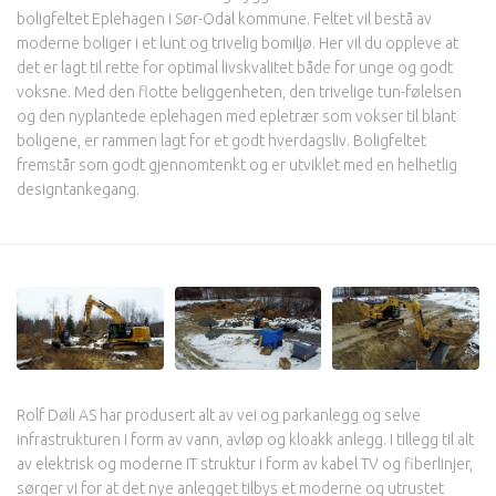
boligfeltet Eplehagen i Sør-Odal kommune. Feltet vil bestå av
moderne boliger i et lunt og trivelig bomiljø. Her vil du oppleve at
det er lagt til rette for optimal livskvalitet både for unge og godt
voksne. Med den flotte beliggenheten, den trivelige tun-følelsen
og den nyplantede eplehagen med epletrær som vokser til blant
boligene, er rammen lagt for et godt hverdagsliv. Boligfeltet
fremstår som godt gjennomtenkt og er utviklet med en helhetlig
designtankegang.
Rolf Døli AS har produsert alt av vei og parkanlegg og selve
infrastrukturen i form av vann, avløp og kloakk anlegg. I tillegg til alt
av elektrisk og moderne IT struktur i form av kabel TV og fiberlinjer,
sørger vi for at det nye anlegget tilbys et moderne og utrustet