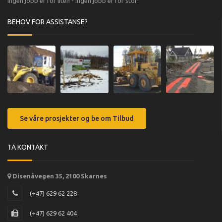
Ingen jobb er for liten - Ingen jobb er for stor!
BEHOV FOR ASSISTANSE?
Se våre prosjekter og be om Tilbud
TA KONTAKT
Disenåvegen 35, 2100 Skarnes
(+47) 629 62 228
(+47) 629 62 404