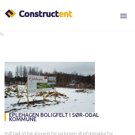
Toggl
Navig
?>
EPLEHAGEN BOLIGFELT I SØR-ODAL
KOMMUNE
Rolf Døli AS har ansvaret for og bygger all infrastruktur for