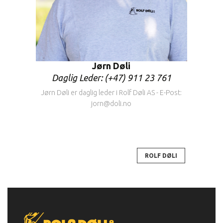
Jørn Døli
Daglig Leder: (+47) 911 23 761
Jørn Døli er daglig leder i Rolf Døli AS - E-Post:
jorn@doli.no
ROLF DØLI