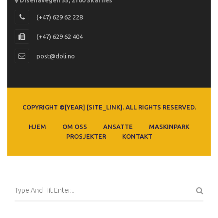
(+47) 629 62 228
(+47) 629 62 404
post@doli.no
COPYRIGHT ©[YEAR] [SITE_LINK]. ALL RIGHTS RESERVED.
HJEM
OM OSS
ANSATTE
MASKINPARK
PROSJEKTER
KONTAKT