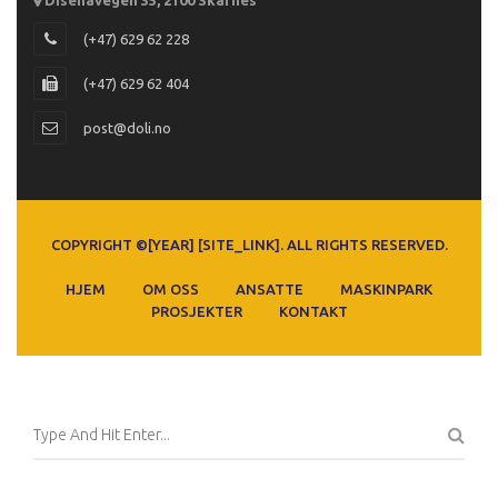
(+47) 629 62 228
(+47) 629 62 404
post@doli.no
COPYRIGHT ©[YEAR] [SITE_LINK]. ALL RIGHTS RESERVED.
HJEM
OM OSS
ANSATTE
MASKINPARK
PROSJEKTER
KONTAKT