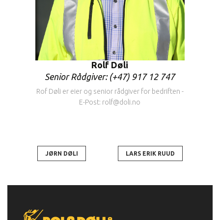
Rolf Døli
Senior Rådgiver: (+47) 917 12 747
Rof Døli er eier og senior rådgiver for bedriften -
E-Post: rolf@doli.no
JØRN DØLI
LARS ERIK RUUD